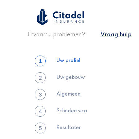
Ervaart u problemen?
Vraag hulp
1
Uw profiel
2
Uw gebouw
3
Algemeen
4
Schaderisico
5
Resultaten